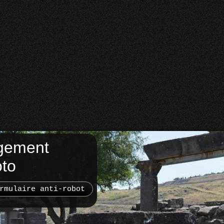
gement
oto