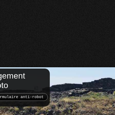
gement
oto