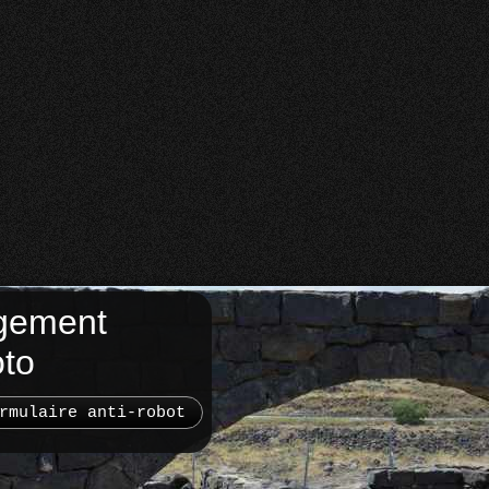
gement
oto