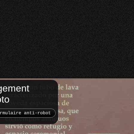
gement
oto