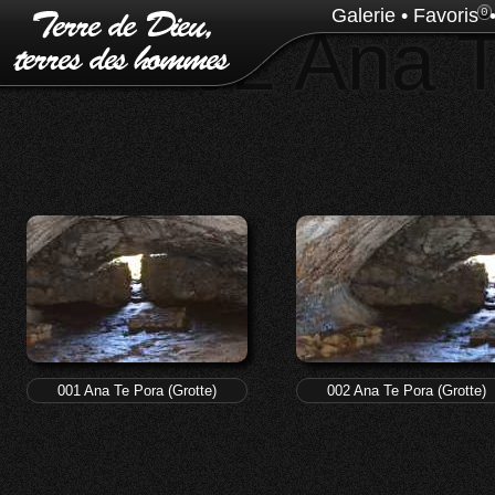
Galerie
•
Favoris
0
02 Ana T
001 Ana Te Pora (Grotte)
002 Ana Te Pora (Grotte)