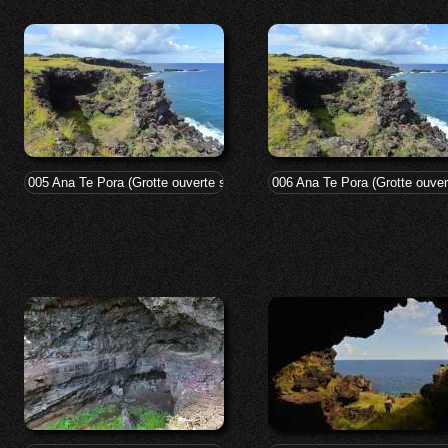
005 Ana Te Pora (Grotte ouverte sur la mer)
006 Ana Te Pora (Grotte ouver