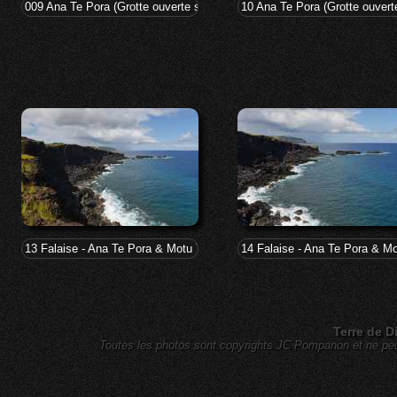
009 Ana Te Pora (Grotte ouverte sur la mer)
10 Ana Te Pora (Grotte ouverte
13 Falaise - Ana Te Pora & Motu Tautara
14 Falaise - Ana Te Pora & Mo
Terre de D
Toutes les photos sont copyrights JC Pompanon et ne peuv