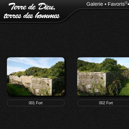
Galerie
•
Favoris
0
001 Fort
002 Fort