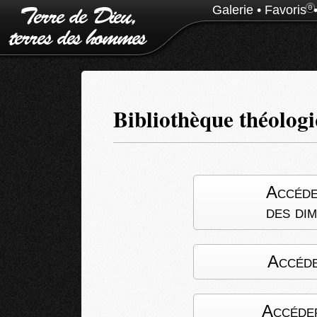
Galerie
•
Favoris
0
Bibliothèque théolog
Accéde
des di
Accéde
Accéder