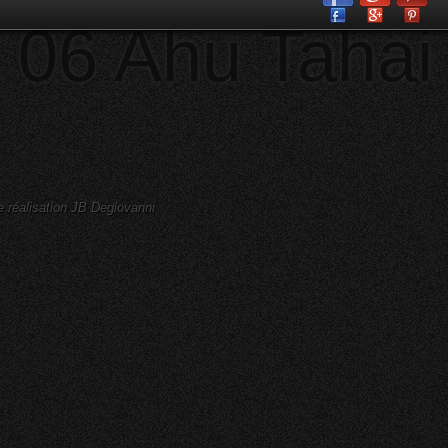
06 Ahu Tahai
e réalisation JB Degiovanni