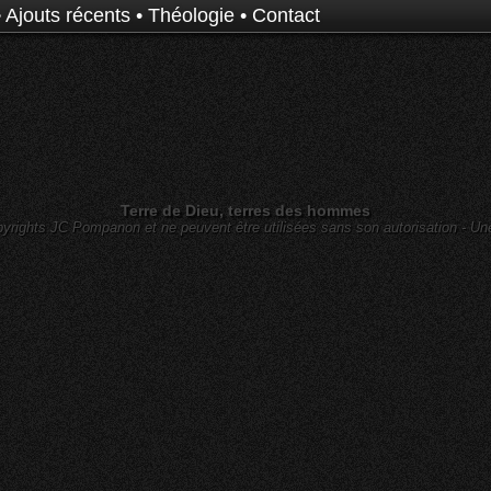
•
Ajouts récents
•
Théologie
•
Contact
Terre de Dieu, terres des hommes
yrights JC Pompanon et ne peuvent être utilisées sans son autorisation - Un