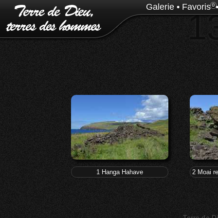
Galerie
•
Favoris
0
1
1 Hanga Hahave
2 Moai r
Terre de D