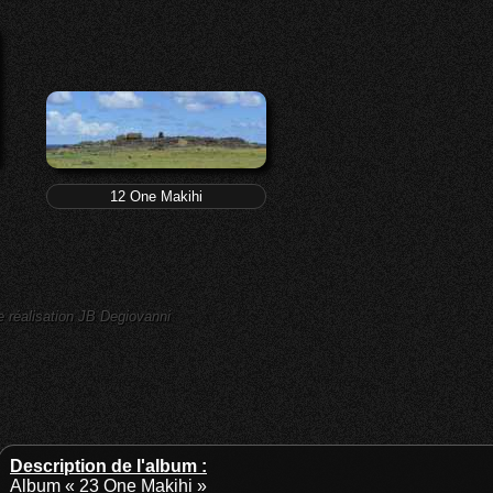
12 One Makihi
e réalisation JB Degiovanni
Description de l'album :
Album « 23 One Makihi »