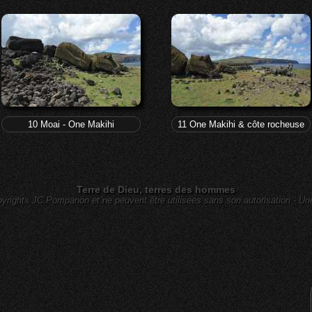
10 Moai - One Makihi
11 One Makihi & côte rocheuse
Terre de Dieu, terres des hommes
yrights JC Pompanon et ne peuvent être utilisées sans son autorisation - Un