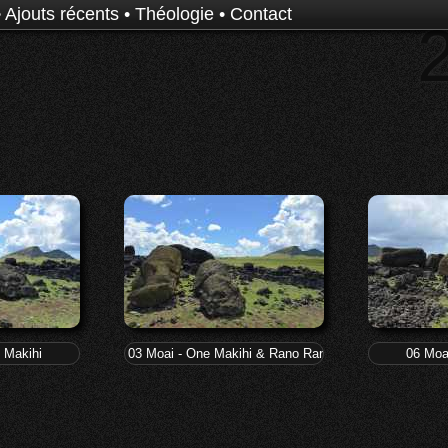
•
Ajouts récents
•
Théologie
•
Contact
 Makihi
03 Moai - One Makihi & Rano Raraku d'où ils viennent
06 Moa