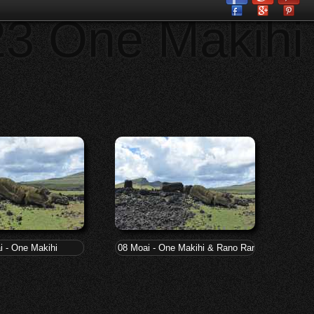
23 One Makihi
i - One Makihi
08 Moai - One Makihi & Rano Raraku d'où ils vi