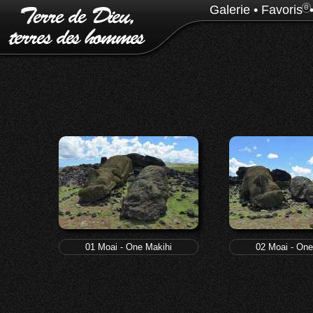
Galerie
•
Favoris
0
01 Moai - One Makihi
02 Moai - One