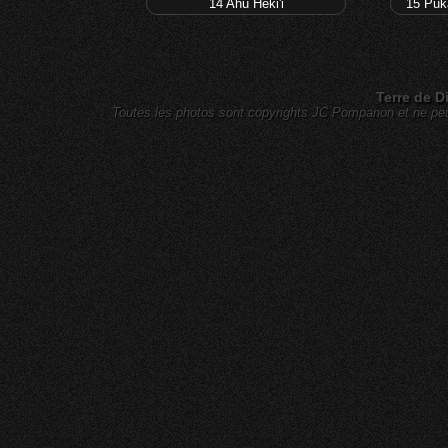
14 Ahu Heki'i
15 Puka
Terre de D
Toutes les photos sont copyrights JC Pompanon et ne peuv