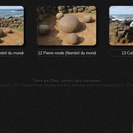
mbril du monde pascuan) - Te Pito Kura
12 Pierre ronde (Nombril du monde pascuan) - Te Pito 
13 Cul
Terre de Dieu, terres des hommes
yrights JC Pompanon et ne peuvent être utilisées sans son autorisation - Un