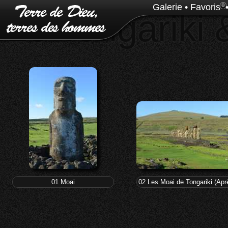
Galerie
•
Favoris
0
25 Tongariki
01 Moai
02 Les Moai de Tongariki (Apr