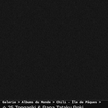
Galerie
>
Albums du Monde
>
Chili - Île de Pâques
>
25 Tongariki & Papa Tataku Poki