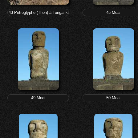
43 Pétroglyphe (Thon) à Tongariki (Papa Tataku Poki)
45 Moai
49 Moai
50 Moai