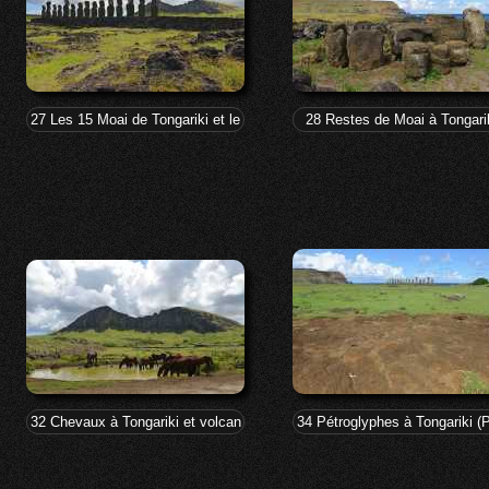
27 Les 15 Moai de Tongariki et le Rano Raraku d'où ils ont été tirés
28 Restes de Moai à Tongari
32 Chevaux à Tongariki et volcan Rano Raraku
34 Pétroglyphes à Tongariki (