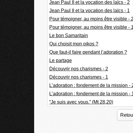
Jean Paul II et la vocation des laïcs - 2
Jean Paul II et la vocation des laïcs - 1
Pour témoigner, au moins être visible - 
Pour témoigner, au moins être visible - 
Le bon Samaritain
Qui choisit mon oikos ?
Que faut-il faire pendant l’adoration ?
Le partage
Découvrir nos charismes - 2
Découvrir nos charismes - 1
L’adoration : fondement de la mission - 
L’adoration : fondement de la mission - 
“Je suis avec vous.” (Mt 28,20)
Retour