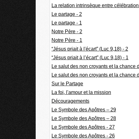
La relation intrinsèque entre célébration
Le partage - 2
Le partage - 1
Notre Père - 2
Notre Père - 1
“Jésus priait à l'écart” (Luc 9,18) - 2
“Jésus priait à l’écart” (Luc 9,18) - 1
Le salut des non croyants et la chance d
Le salut des non croyants et la chance d
Sur le Partage
La foi, l'amour et la mission
Découragements
Le Symbole des Apôtres – 29
Le Symbole des Apôtres – 28
Le Symbole des Apôtres - 27
Le Symbole des Apôtres - 26